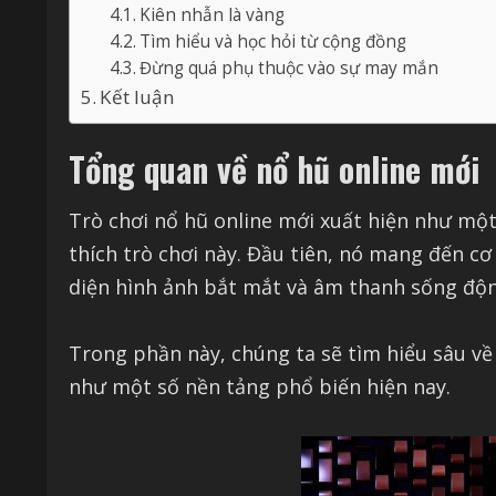
Kiên nhẫn là vàng
Tìm hiểu và học hỏi từ cộng đồng
Đừng quá phụ thuộc vào sự may mắn
Kết luận
Tổng quan về nổ hũ online mới
Trò chơi nổ hũ online mới xuất hiện như một
thích trò chơi này. Đầu tiên, nó mang đến cơ
diện hình ảnh bắt mắt và âm thanh sống độn
Trong phần này, chúng ta sẽ tìm hiểu sâu về
như một số nền tảng phổ biến hiện nay.