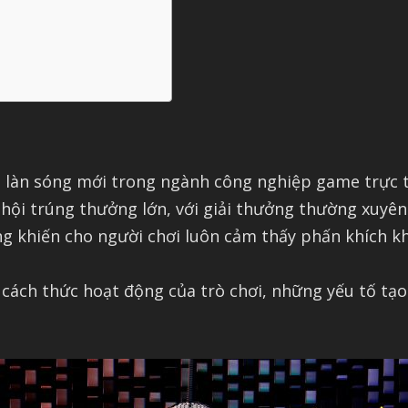
 làn sóng mới trong ngành công nghiệp game trực tu
 hội trúng thưởng lớn, với giải thưởng thường xuyên
g khiến cho người chơi luôn cảm thấy phấn khích kh
 cách thức hoạt động của trò chơi, những yếu tố tạ