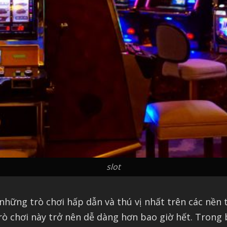
slot
hững trò chơi hấp dẫn và thú vị nhất trên các nền t
rò chơi này trở nên dễ dàng hơn bao giờ hết. Trong 