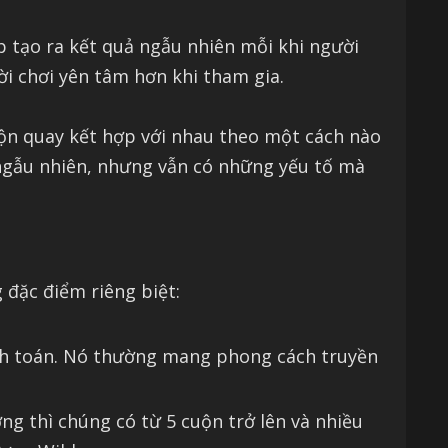
 tạo ra kết quả ngẫu nhiên mỗi khi người
ời chơi yên tâm hơn khi tham gia.
cuộn quay kết hợp với nhau theo một cách nào
ngẫu nhiên, nhưng vẫn có những yếu tố mà
 đặc điểm riêng biệt:
anh toán. Nó thường mang phong cách truyền
ng thì chúng có từ 5 cuộn trở lên và nhiều