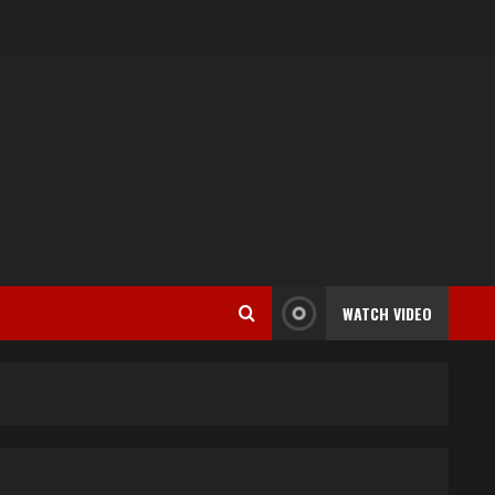
WATCH VIDEO