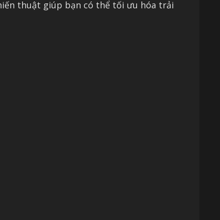
iến thuật giúp bạn có thể tối ưu hóa trải