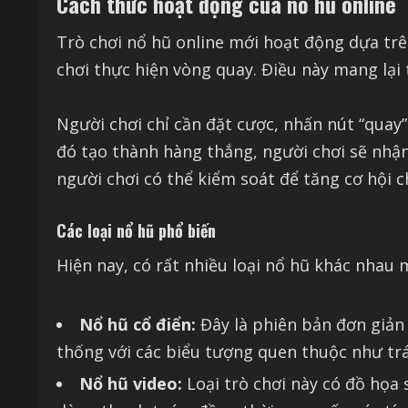
Cách thức hoạt động của nổ hũ online
Trò chơi nổ hũ online mới hoạt động dựa tr
chơi thực hiện vòng quay. Điều này mang lại
Người chơi chỉ cần đặt cược, nhấn nút “quay
đó tạo thành hàng thắng, người chơi sẽ nh
người chơi có thể kiểm soát để tăng cơ hội 
Các loại nổ hũ phổ biến
Hiện nay, có rất nhiều loại nổ hũ khác nhau 
Nổ hũ cổ điển:
Đây là phiên bản đơn giản
thống với các biểu tượng quen thuộc như trá
Nổ hũ video:
Loại trò chơi này có đồ họa 