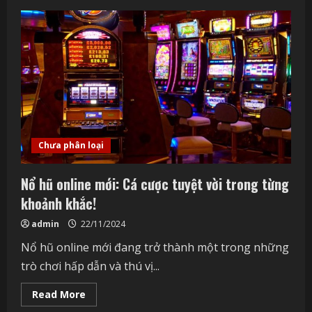
Hướng
dẫn
tham
gia
U888
từ
đăng
ký
đến
nhận
khuyến
mãi
hấp
dẫn
Chưa phân loại
Nổ hũ online mới: Cá cược tuyệt vời trong từng
khoảnh khắc!
admin
22/11/2024
Nổ hũ online mới đang trở thành một trong những
trò chơi hấp dẫn và thú vị...
Read
Read More
more