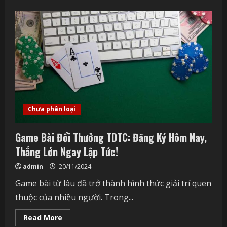
about
Nổ
hũ
online
mới:
Cá
cược
tuyệt
vời
trong
từng
khoảnh
khắc!
Chưa phân loại
Game Bài Đổi Thưởng TDTC: Đăng Ký Hôm Nay,
Thắng Lớn Ngay Lập Tức!
admin
20/11/2024
Game bài từ lâu đã trở thành hình thức giải trí quen
thuộc của nhiều người. Trong...
Read
Read More
more