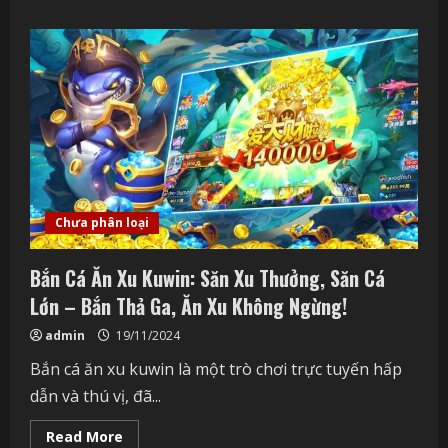
about
Game
Bài
Đổi
Thưởng
TDTC:
Đăng
Ký
Hôm
Nay,
Thắng
Lớn
Ngay
Lập
Tức!
Chưa phân loại
Bắn Cá Ăn Xu Kuwin: Săn Xu Thưởng, Săn Cá
Lớn – Bắn Thả Ga, Ăn Xu Không Ngừng!
admin
19/11/2024
Bắn cá ăn xu kuwin là một trò chơi trực tuyến hấp
dẫn và thú vị, đã...
Read
Read More