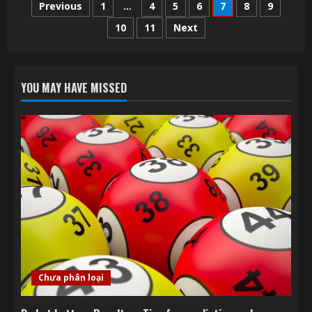
Phân
số
Previous
1
…
4
5
6
7
8
9
Lào
–
10
11
Next
trang
Thế
Giới
Của
bài
Những
Con
Số
YOU MAY HAVE MISSED
viết
May
Mắn!
Chưa phân loại