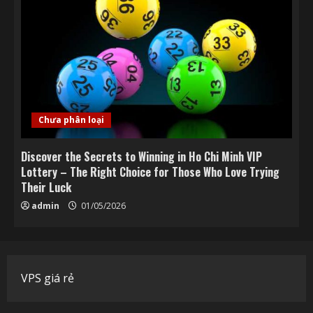
Chưa phân loại
Discover the Secrets to Winning in Ho Chi Minh VIP
Lottery – The Right Choice for Those Who Love Trying
Their Luck
admin
01/05/2026
VPS giá rẻ